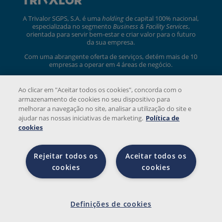
A Trivalor SGPS, S.A. é uma
holding
de capital 100% nacional,
especializada no segmento
Business & Facility Services
,
orientada para servir bem-estar e criar valor para o futuro
da sua empresa.
Com uma abrangente oferta de serviços, detém mais de 10
empresas a operar em 4 áreas de negócio.
trivalor.pt
Ao clicar em "Aceitar todos os cookies", concorda com o
armazenamento de cookies no seu dispositivo para
melhorar a navegação no site, analisar a utilização do site e
ajudar nas nossas iniciativas de marketing.
Política de
cookies
Rejeitar todos os
Aceitar todos os
© 2026 Copyright Strong Charon. Todos os direitos
cookies
cookies
reservados.
Definiçõ
es de
Definições de cookies
cookies