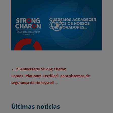
←
2º Aniversário Strong Charon
Somos “Platinum Certified” para sistemas de
segurança da Honeywell
→
Últimas notícias