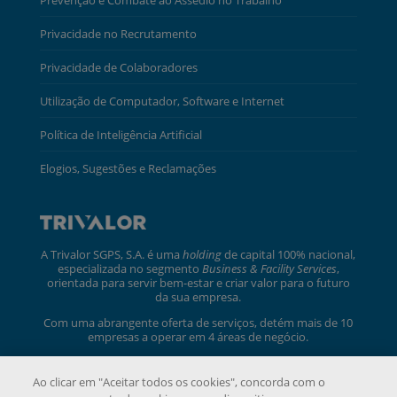
Privacidade no Recrutamento
Privacidade de Colaboradores
Utilização de Computador, Software e Internet
Política de Inteligência Artificial
Elogios, Sugestões e Reclamações
A Trivalor SGPS, S.A. é uma
holding
de capital 100% nacional,
especializada no segmento
Business & Facility Services
,
orientada para servir bem-estar e criar valor para o futuro
da sua empresa.
Com uma abrangente oferta de serviços, detém mais de 10
empresas a operar em 4 áreas de negócio.
trivalor.pt
Ao clicar em "Aceitar todos os cookies", concorda com o