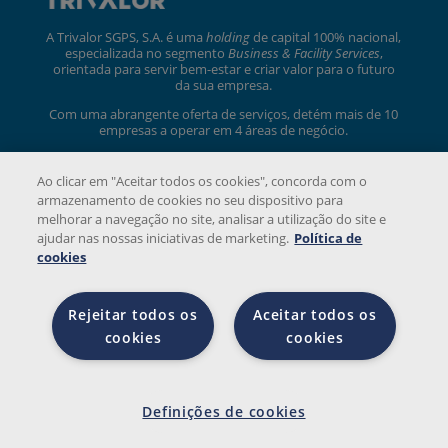
A Trivalor SGPS, S.A. é uma
holding
de capital 100% nacional,
especializada no segmento
Business & Facility Services
,
orientada para servir bem-estar e criar valor para o futuro
da sua empresa.
Com uma abrangente oferta de serviços, detém mais de 10
empresas a operar em 4 áreas de negócio.
trivalor.pt
Ao clicar em "Aceitar todos os cookies", concorda com o
armazenamento de cookies no seu dispositivo para
melhorar a navegação no site, analisar a utilização do site e
ajudar nas nossas iniciativas de marketing.
Política de
cookies
Rejeitar todos os
Aceitar todos os
© 2026 Copyright Strong Charon. Todos os direitos
cookies
cookies
reservados.
Definiçõ
es de
Definições de cookies
cookies