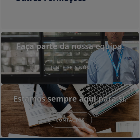
Faça parte
da nossa equipa.
JUNTE-SE A NÓS
Estamos
sempre aqui
para si.
CONTACTOS