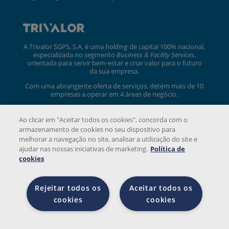
A Trivalor SGPS, S.A. é uma
holding
de capital 100% nacional,
especializada no segmento
Business & Facility Services
,
orientada para servir bem-estar e criar valor para o futuro
da sua empresa.
Com uma abrangente oferta de serviços, detém mais de 10
empresas a operar em 4 áreas de negócio.
trivalor.pt
Ao clicar em "Aceitar todos os cookies", concorda com o
armazenamento de cookies no seu dispositivo para
melhorar a navegação no site, analisar a utilização do site e
ajudar nas nossas iniciativas de marketing.
Política de
cookies
Rejeitar todos os
Aceitar todos os
© 2026 Copyright Strong Charon. Todos os direitos
cookies
cookies
reservados.
Definiçõ