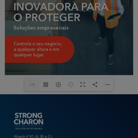
1/4
Alvará nº41 A), B) e C)