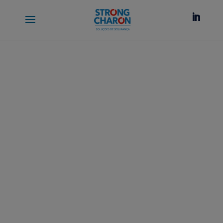
Sócios do Benfica com 72
euros de desconto nos seus
alarmes inteligentes
A
Strong Charon Alarmes
estabeleceu uma
parceria com o
Sport Lisboa e Benfica
de
forma a dar aos sócios do cliente um desconto
na aquisição ou aluguer de uma solução de
alarme para casa.