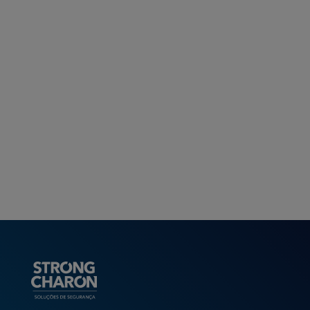
as autoridades e a Unidade Móvel de
Proximidade da Strong Charon (quando
contratado).
72€ de desconto em cartão na aquisição ou
aluguer de uma solução de alarme para casa,
com contrato de fidelização de 36 meses.
Campanha não é acumulável com outras
campanhas em vigor.