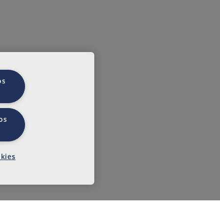
lítica de Privacidade.
*
Submit
os
os
red.
onsent for us to contact you for the purposes
okies
e kept for the period while your consent is in
me. Withdrawal of consent does not compromise
 out on the basis of the consent previously