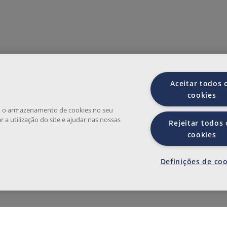
Tenho conhecimento e aceito a
Po
Aceitar todos 
cookies
om o armazenamento de cookies no seu
r a utilização do site e ajudar nas nossas
Rejeitar todos 
cookies
Fields marked with an asterisk (*) are requi
By clicking “Submit” you are giving your c
Definições de co
described below. Your personal data will b
force. You can withdraw consent at any ti
the lawfulness of the processing carried
granted.